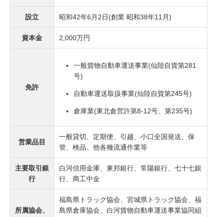
設立
昭和42年6月2日(創業 昭和38年11月)
資本金
2,000万円
一般貨物自動車運送事業(仙陸自貨第281
号)
免許
自動車運送取扱事業(仙陸自貨第245号)
倉庫業(東北倉営許第8-12号、第235号)
一般貸切、定期便、引越、小口全国発送、保
営業品目
管、検品、他各種流通作業等
主要取引銀
白河信用金庫、東邦銀行、常陽銀行、七十七銀
行
行、商工中金
福島県トラック協会、宮城県トラック協会、福
所属協会、
島県倉庫協会、白河貨物自動車運送事業協同組