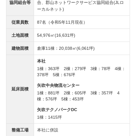
協同組合等
合、郡山ネットワークサービス協同組合(JLロ
ーカルネット)
従業員数
87名（令和5年11月現在）
土地面積
54,976㎡(16,631坪)
建物面積
倉庫11棟：20,038㎡(6,061坪)
本社
1棟：363坪 2棟：279坪 3棟：78坪 4棟：
378坪 5棟：676坪
矢吹中央物流センター
延床面積
1棟：881坪 2棟：605坪 3棟：357坪 4
棟：576坪 5棟：453坪
矢吹テクノパークDC
1棟：1415坪
整備工場
本社に併設