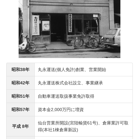
昭和38年
丸永運送(個人免許)創業、営業開始
昭和42年
丸永運送株式会社設立、事業継承
昭和51年
自動車運送取扱事業免許取得
昭和57年
資本金2,000万円に増資
仙台営業所開設(宮陸輸貨61号)、倉庫業許可取
平成 8年
得(本社1棟倉庫新設)